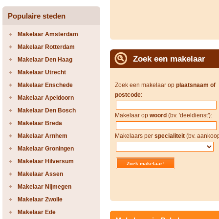
Populaire steden
Makelaar Amsterdam
Makelaar Rotterdam
Zoek een makelaar
Makelaar Den Haag
Makelaar Utrecht
Makelaar Enschede
Zoek een makelaar op
plaatsnaam of
postcode
:
Makelaar Apeldoorn
Makelaar Den Bosch
Makelaar op
woord
(bv. 'deeldienst'):
Makelaar Breda
Makelaar Arnhem
Makelaars per
specialiteit
(bv. aankoop
Makelaar Groningen
Makelaar Hilversum
Makelaar Assen
Makelaar Nijmegen
Makelaar Zwolle
Makelaar Ede