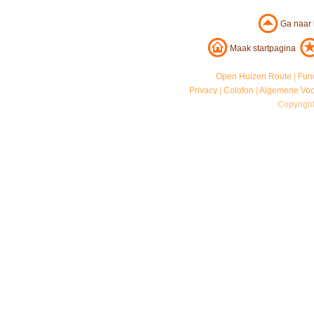
Ga naar
Maak startpagina
Open Huizen Route
|
Fun
Privacy
|
Colofon
|
Algemene Vo
Copyrigh