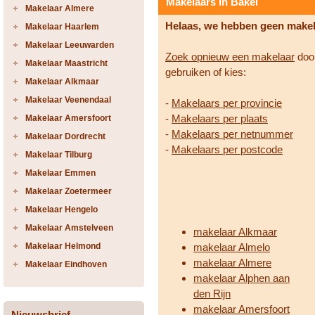
Makelaars in Bakel
Makelaar Almere
Helaas, we hebben geen make
Makelaar Haarlem
Makelaar Leeuwarden
Zoek opnieuw een makelaar
door
Makelaar Maastricht
gebruiken of kies:
Makelaar Alkmaar
Makelaar Veenendaal
-
Makelaars per provincie
-
Makelaars per plaats
Makelaar Amersfoort
-
Makelaars per netnummer
Makelaar Dordrecht
-
Makelaars per postcode
Makelaar Tilburg
Makelaar Emmen
Makelaar Zoetermeer
Makelaar Hengelo
Makelaar Amstelveen
makelaar Alkmaar
Makelaar Helmond
makelaar Almelo
makelaar Almere
Makelaar Eindhoven
makelaar Alphen aan
den Rijn
makelaar Amersfoort
Nieuwsbrief