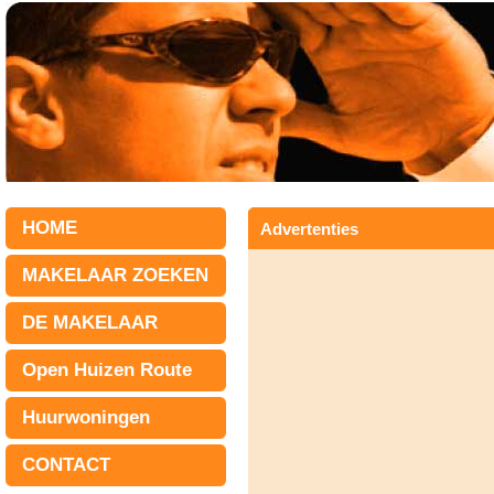
HOME
Advertenties
MAKELAAR ZOEKEN
DE MAKELAAR
Open Huizen Route
Huurwoningen
CONTACT