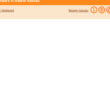
laars in Baarle Nassau
e Vastgoed
Baarle-nassau