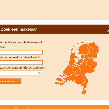
Zoek een makelaar
een makelaar op
plaatsnaam of
ode
:
aar op
woord
(bv. 'deeldienst'):
aars per
specialiteit
(bv. aankoop):