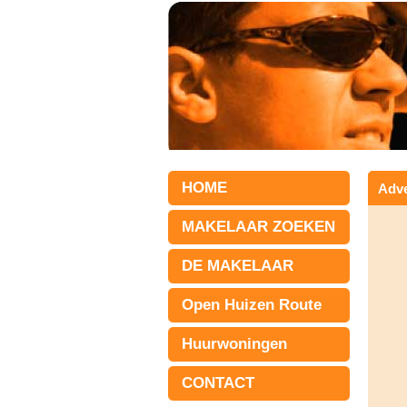
HOME
Adve
MAKELAAR ZOEKEN
DE MAKELAAR
Open Huizen Route
Huurwoningen
CONTACT