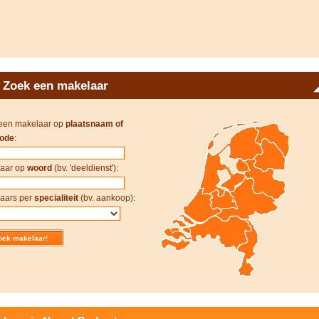
Zoek een makelaar
een makelaar op
plaatsnaam of
ode
:
aar op
woord
(bv. 'deeldienst'):
aars per
specialiteit
(bv. aankoop):