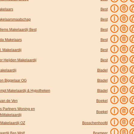
kelaars
Best
kelaarsmaatschap
Best
llems Makelaardij Best
Best
rda Makelaars
Best
. Makelaardij
Best
er Heijden Makelaardij
Best
akelaardij
Bladel
en Biggelaar OG
Bladel
impt Makelaardij & Hypotheken
Bladel
van de Ven
Boekel
s Partners Woning en
Boekel
fsMakelaardij
 Makelaardij OZ
Bosschenhoofd
aardij Bas Wolf
Boxmeer