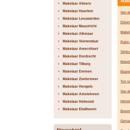
Make
Makelaar Almere
Makelaar Haarlem
Van d
Makelaar Leeuwarden
Dilve
Makelaar Maastricht
Makel
Makelaar Alkmaar
Makelaar Veenendaal
Rabo 
Makelaar Amersfoort
Strijb
Makelaar Dordrecht
Makela
Makelaar Tilburg
Makelaar Emmen
Baarl
Makelaar Zoetermeer
Ton va
Makelaar Hengelo
Van d
Makelaar Amstelveen
Henni
Makelaar Helmond
Makelaar Eindhoven
Breem
Gerva
Nieuwsbrief