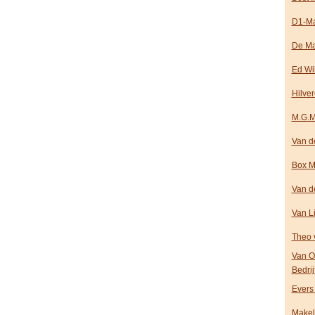
D1-Ma
De Ma
Ed Wi
Hilve
M.G.M
Van d
Box M
Van d
Van L
Theo 
Van O
Bedrij
Evers
Makel