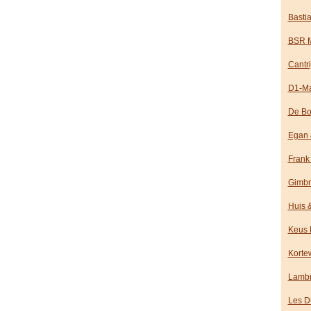
Basti
BSR M
Cantri
D1-Ma
De Bo
Egan 
Frank
Gimbr
Huis &
Keus 
Korte
Lambr
Les D