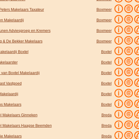
Peters Makelaars Taxateur
Boxmeer
en Makelaardij
Boxmeer
unen Adviesgroep en Kremers
Boxmeer
ag & De Bekker Makelaars
Boxmeer
akelaardij Boxtel
Boxtel
kelaarster
Boxtel
 van Boxtel Makelaardij
Boxtel
ast Vastgoed
Boxtel
Makelaardij
Boxtel
s Makelaars
Boxtel
el Makelaars Ginneken
Breda
el Makelaars Haagse Beemden
Breda
ie Makelaars
Breda