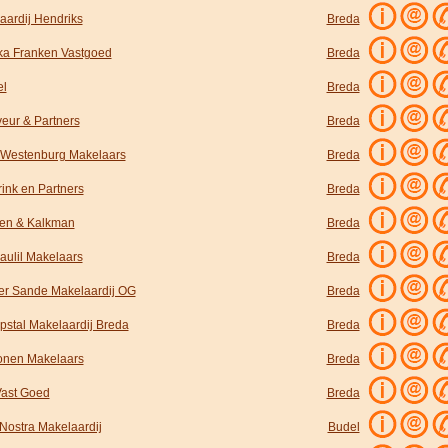
aardij Hendriks
Breda
ka Franken Vastgoed
Breda
l
Breda
eur & Partners
Breda
Westenburg Makelaars
Breda
ink en Partners
Breda
sen & Kalkman
Breda
aulil Makelaars
Breda
er Sande Makelaardij OG
Breda
pstal Makelaardij Breda
Breda
nen Makelaars
Breda
Vast Goed
Breda
Nostra Makelaardij
Budel