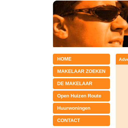
HOME
Adve
MAKELAAR ZOEKEN
DE MAKELAAR
Open Huizen Route
Huurwoningen
CONTACT