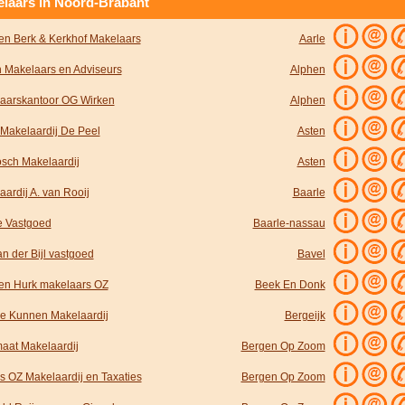
laars in Noord-Brabant
en Berk & Kerkhof Makelaars
Aarle
n Makelaars en Adviseurs
Alphen
aarskantoor OG Wirken
Alphen
Makelaardij De Peel
Asten
osch Makelaardij
Asten
ardij A. van Rooij
Baarle
e Vastgoed
Baarle-nassau
n der Bijl vastgoed
Bavel
en Hurk makelaars OZ
Beek En Donk
e Kunnen Makelaardij
Bergeijk
aat Makelaardij
Bergen Op Zoom
s OZ Makelaardij en Taxaties
Bergen Op Zoom