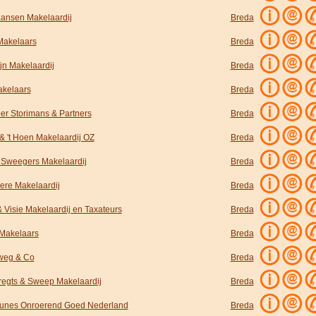
aansen Makelaardij
Breda
akelaars
Breda
jn Makelaardij
Breda
kelaars
Breda
er Storimans & Partners
Breda
& 't Hoen Makelaardij OZ
Breda
 Sweegers Makelaardij
Breda
ere Makelaardij
Breda
 Visie Makelaardij en Taxateurs
Breda
Makelaars
Breda
weg & Co
Breda
egts & Sweep Makelaardij
Breda
unes Onroerend Goed Nederland
Breda