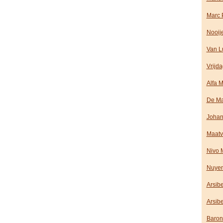
Marc 
Nooij
Van L
Vrijd
Alfa M
De Ma
Johan
Maatv
Nivo 
Nuyen
Arsib
Arsib
Baron