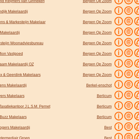
eld Reijmers van Ginneken
Bergen Op Zoom
dijk Makelaardij
Bergen Op Zoom
ens & Markesteijn Makelaar
Bergen Op Zoom
 Makelaardij
Bergen Op Zoom
steijn Woonadviesbureau
Bergen Op Zoom
ion Vastgoed
Bergen Op Zoom
aam Makelaardij OZ
Bergen Op Zoom
cx & Geerdink Makelaars
Bergen Op Zoom
ens Makelaardij
Berkel-enschot
ers Makelaars
Berlicum
axatiekantoor J.L.S.M. Pernet
Berlicum
uzz Makelaars
Berlicum
ogers Makelaardij
Best
Intermediair Groep
Best