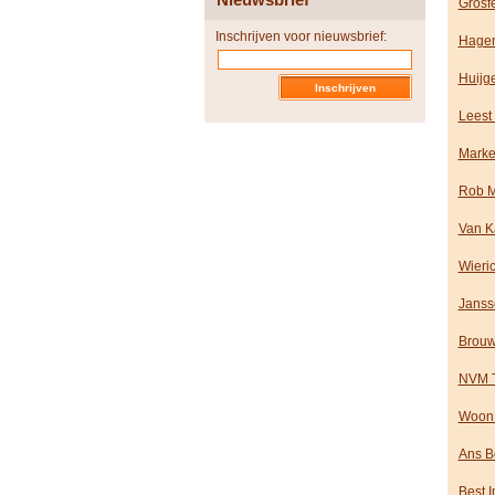
Grosf
Inschrijven voor nieuwsbrief:
Hagen
Huijg
Leest
Marke
Rob M
Van K
Wieri
Janss
Brouw
NVM T
WoonB
Ans B
Best 