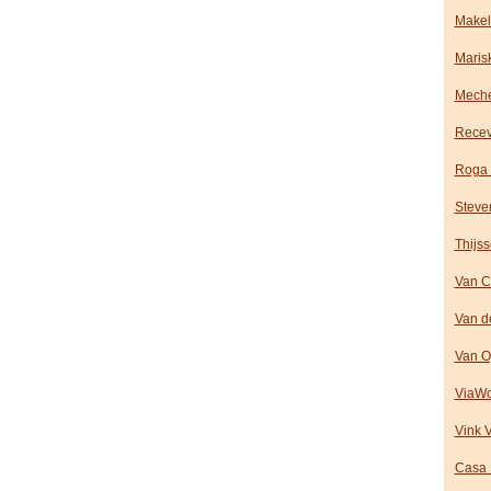
Makel
Maris
Meche
Recev
Roga 
Stever
Thijs
Van C
Van d
Van O
ViaWo
Vink 
Casa 