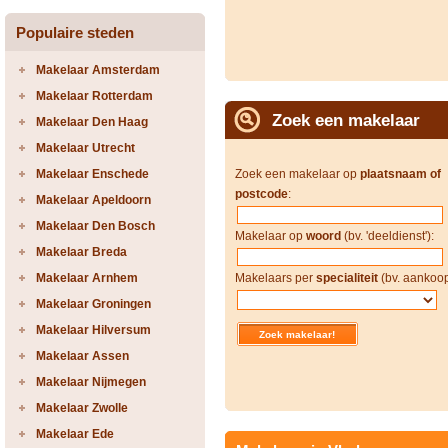
Populaire steden
Makelaar Amsterdam
Makelaar Rotterdam
Zoek een makelaar
Makelaar Den Haag
Makelaar Utrecht
Makelaar Enschede
Zoek een makelaar op
plaatsnaam of
postcode
:
Makelaar Apeldoorn
Makelaar Den Bosch
Makelaar op
woord
(bv. 'deeldienst'):
Makelaar Breda
Makelaar Arnhem
Makelaars per
specialiteit
(bv. aankoop
Makelaar Groningen
Makelaar Hilversum
Makelaar Assen
Makelaar Nijmegen
Makelaar Zwolle
Makelaar Ede