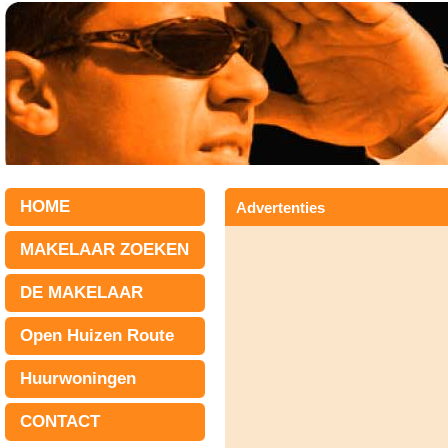
HOME
Advertenties
MAKELAAR ZOEKEN
DE MAKELAAR
Open Huizen Route
Huurwoningen
CONTACT