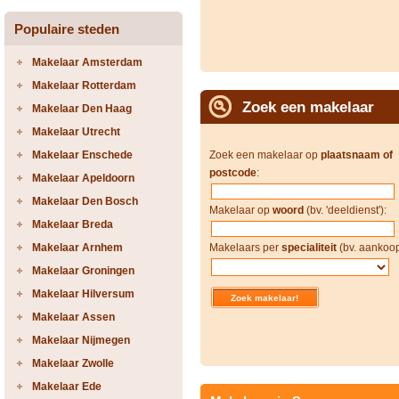
Populaire steden
Makelaar Amsterdam
Makelaar Rotterdam
Zoek een makelaar
Makelaar Den Haag
Makelaar Utrecht
Makelaar Enschede
Zoek een makelaar op
plaatsnaam of
postcode
:
Makelaar Apeldoorn
Makelaar Den Bosch
Makelaar op
woord
(bv. 'deeldienst'):
Makelaar Breda
Makelaar Arnhem
Makelaars per
specialiteit
(bv. aankoop
Makelaar Groningen
Makelaar Hilversum
Makelaar Assen
Makelaar Nijmegen
Makelaar Zwolle
Makelaar Ede