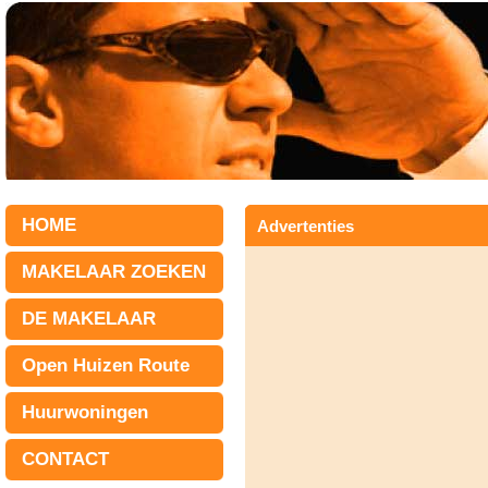
HOME
Advertenties
MAKELAAR ZOEKEN
DE MAKELAAR
Open Huizen Route
Huurwoningen
CONTACT