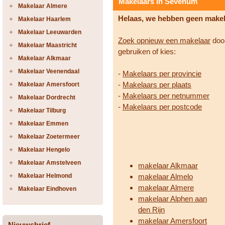
Makelaars in Sevenum
Makelaar Almere
Helaas, we hebben geen make
Makelaar Haarlem
Makelaar Leeuwarden
Zoek opnieuw een makelaar
door
Makelaar Maastricht
gebruiken of kies:
Makelaar Alkmaar
Makelaar Veenendaal
-
Makelaars per provincie
-
Makelaars per plaats
Makelaar Amersfoort
-
Makelaars per netnummer
Makelaar Dordrecht
-
Makelaars per postcode
Makelaar Tilburg
Makelaar Emmen
Makelaar Zoetermeer
Makelaar Hengelo
Makelaar Amstelveen
makelaar Alkmaar
Makelaar Helmond
makelaar Almelo
makelaar Almere
Makelaar Eindhoven
makelaar Alphen aan
den Rijn
makelaar Amersfoort
Nieuwsbrief