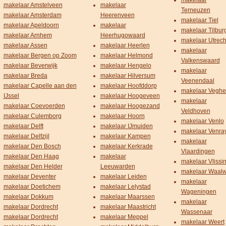
makelaar
makelaar Amstelveen
makelaar
Terneuzen
makelaar Amsterdam
Heerenveen
makelaar Tiel
makelaar Apeldoorn
makelaar
makelaar Tilbur
makelaar Arnhem
Heerhugowaard
makelaar Utrech
makelaar Assen
makelaar Heerlen
makelaar
makelaar Bergen op Zoom
makelaar Helmond
Valkenswaard
makelaar Beverwijk
makelaar Hengelo
makelaar
makelaar Breda
makelaar Hilversum
Veenendaal
makelaar Capelle aan den
makelaar Hoofddorp
makelaar Veghe
IJssel
makelaar Hoogeveen
makelaar
makelaar Coevoerden
makelaar Hoogezand
Veldhoven
makelaar Culemborg
makelaar Hoorn
makelaar Venlo
makelaar Delft
makelaar IJmuiden
makelaar Venra
makelaar Delfzijl
makelaar Kampen
makelaar
makelaar Den Bosch
makelaar Kerkrade
Vlaardingen
makelaar Den Haag
makelaar
makelaar Vlissi
makelaar Den Helder
Leeuwarden
makelaar Waalw
makelaar Deventer
makelaar Leiden
makelaar
makelaar Doetichem
makelaar Lelystad
Wageningen
makelaar Dokkum
makelaar Maarssen
makelaar
makelaar Dordrecht
makelaar Maastricht
Wassenaar
makelaar Dordrecht
makelaar Meppel
makelaar Weert