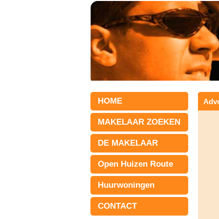
HOME
Adve
MAKELAAR ZOEKEN
DE MAKELAAR
Open Huizen Route
Huurwoningen
CONTACT