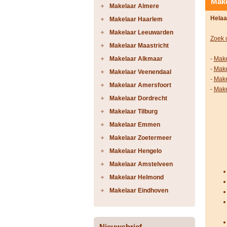
Make
Makelaar Almere
Helaa
Makelaar Haarlem
Makelaar Leeuwarden
Zoek 
Makelaar Maastricht
Makelaar Alkmaar
-
Make
-
Make
Makelaar Veenendaal
-
Make
Makelaar Amersfoort
-
Make
Makelaar Dordrecht
Makelaar Tilburg
Makelaar Emmen
Makelaar Zoetermeer
Makelaar Hengelo
Makelaar Amstelveen
Makelaar Helmond
Makelaar Eindhoven
Nieuwsbrief