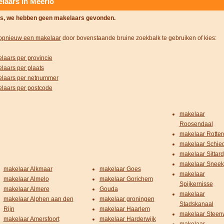
laars in Meerlo
s, we hebben geen makelaars gevonden.
opnieuw een makelaar
door bovenstaande bruine zoekbalk te gebruiken of kies:
laars per provincie
laars per plaats
laars per netnummer
laars per postcode
makelaar
Roosendaal
makelaar Rotte
makelaar Schi
makelaar Sittard
makelaar Sneek
makelaar Alkmaar
makelaar Goes
makelaar
makelaar Almelo
makelaar Gorichem
Spijkernisse
makelaar Almere
Gouda
makelaar
makelaar Alphen aan den
makelaar groningen
Stadskanaal
Rijn
makelaar Haarlem
makelaar Steenw
makelaar Amersfoort
makelaar Harderwijk