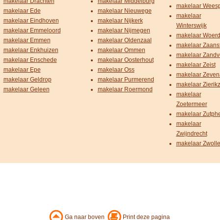
makelaar Drachten
makelaar Middelburg
makelaar Wees
makelaar Ede
makelaar Nieuwege
makelaar
makelaar Eindhoven
makelaar Nijkerk
Winterswijk
makelaar Emmeloord
makelaar Nijmegen
makelaar Woer
makelaar Emmen
makelaar Oldenzaal
makelaar Zaans
makelaar Enkhuizen
makelaar Ommen
makelaar Zandv
makelaar Enschede
makelaar Oosterhout
makelaar Zeist
makelaar Epe
makelaar Oss
makelaar Zeven
makelaar Geldrop
makelaar Purmerend
makelaar Zierik
makelaar Geleen
makelaar Roermond
makelaar
Zoetermeer
makelaar Zutph
makelaar
Zwijndrecht
makelaar Zwoll
Ga naar boven
Print deze pagina