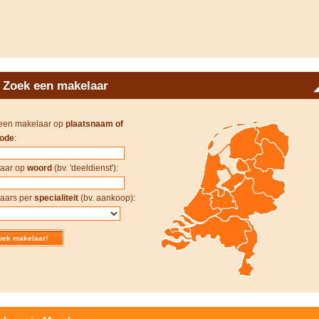
Zoek een makelaar
een makelaar op
plaatsnaam of
ode
:
aar op
woord
(bv. 'deeldienst'):
aars per
specialiteit
(bv. aankoop):