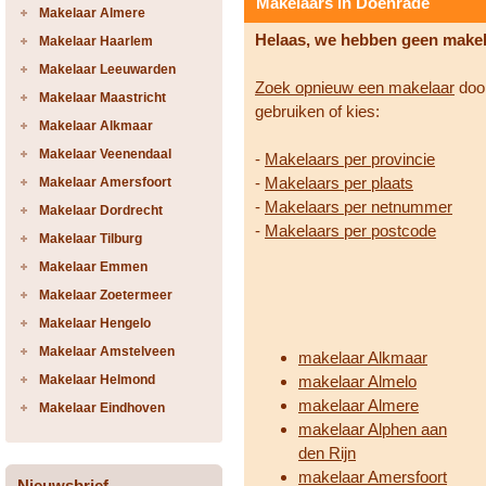
Makelaars in Doenrade
Makelaar Almere
Helaas, we hebben geen make
Makelaar Haarlem
Makelaar Leeuwarden
Zoek opnieuw een makelaar
door
Makelaar Maastricht
gebruiken of kies:
Makelaar Alkmaar
Makelaar Veenendaal
-
Makelaars per provincie
-
Makelaars per plaats
Makelaar Amersfoort
-
Makelaars per netnummer
Makelaar Dordrecht
-
Makelaars per postcode
Makelaar Tilburg
Makelaar Emmen
Makelaar Zoetermeer
Makelaar Hengelo
Makelaar Amstelveen
makelaar Alkmaar
Makelaar Helmond
makelaar Almelo
makelaar Almere
Makelaar Eindhoven
makelaar Alphen aan
den Rijn
makelaar Amersfoort
Nieuwsbrief