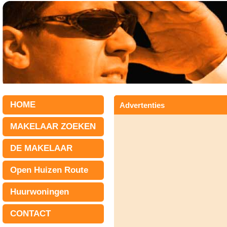
HOME
Advertenties
MAKELAAR ZOEKEN
DE MAKELAAR
Open Huizen Route
Huurwoningen
CONTACT