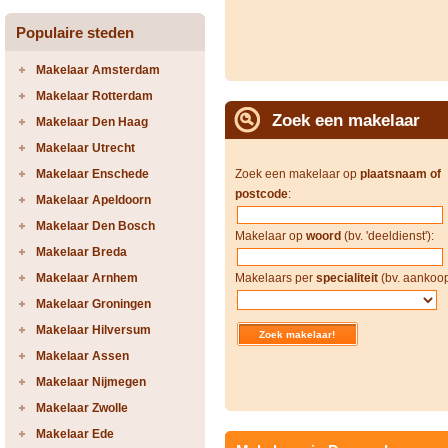
Populaire steden
Makelaar Amsterdam
Makelaar Rotterdam
Zoek een makelaar
Makelaar Den Haag
Makelaar Utrecht
Makelaar Enschede
Zoek een makelaar op
plaatsnaam of
postcode
:
Makelaar Apeldoorn
Makelaar Den Bosch
Makelaar op
woord
(bv. 'deeldienst'):
Makelaar Breda
Makelaar Arnhem
Makelaars per
specialiteit
(bv. aankoop
Makelaar Groningen
Makelaar Hilversum
Makelaar Assen
Makelaar Nijmegen
Makelaar Zwolle
Makelaar Ede