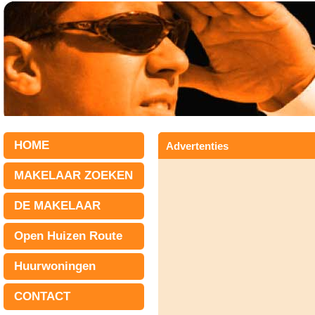
HOME
Advertenties
MAKELAAR ZOEKEN
DE MAKELAAR
Open Huizen Route
Huurwoningen
CONTACT