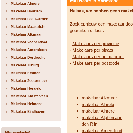
Makelaars in Harkstede
Makelaar Almere
Helaas, we hebben geen make
Makelaar Haarlem
Makelaar Leeuwarden
Zoek opnieuw een makelaar
door
Makelaar Maastricht
gebruiken of kies:
Makelaar Alkmaar
Makelaar Veenendaal
-
Makelaars per provincie
-
Makelaars per plaats
Makelaar Amersfoort
-
Makelaars per netnummer
Makelaar Dordrecht
-
Makelaars per postcode
Makelaar Tilburg
Makelaar Emmen
Makelaar Zoetermeer
Makelaar Hengelo
Makelaar Amstelveen
makelaar Alkmaar
Makelaar Helmond
makelaar Almelo
makelaar Almere
Makelaar Eindhoven
makelaar Alphen aan
den Rijn
makelaar Amersfoort
Nieuwsbrief