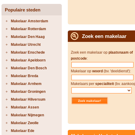
Populaire steden
Makelaar Amsterdam
Makelaar Rotterdam
Zoek een makelaar
Makelaar Den Haag
Makelaar Utrecht
Makelaar Enschede
Zoek een makelaar op
plaatsnaam of
postcode
:
Makelaar Apeldoorn
Makelaar Den Bosch
Makelaar op
woord
(bv. 'deeldienst'):
Makelaar Breda
Makelaar Arnhem
Makelaars per
specialiteit
(bv. aankoop
Makelaar Groningen
Makelaar Hilversum
Makelaar Assen
Makelaar Nijmegen
Makelaar Zwolle
Makelaar Ede