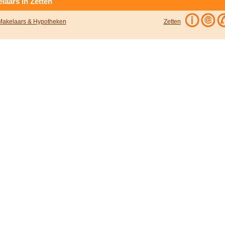
laars in Zetten
akelaars & Hypotheken
Zetten