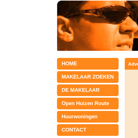
HOME
Adve
MAKELAAR ZOEKEN
DE MAKELAAR
Open Huizen Route
Huurwoningen
CONTACT