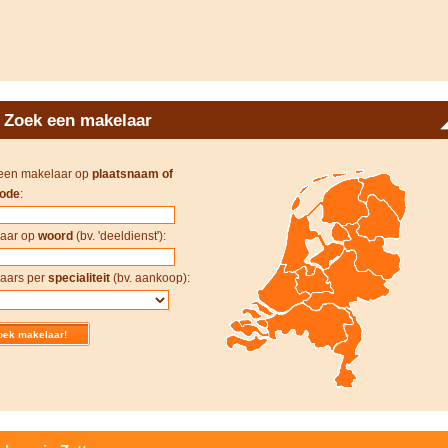
Zoek een makelaar
een makelaar op
plaatsnaam of
ode
:
aar op
woord
(bv. 'deeldienst'):
aars per
specialiteit
(bv. aankoop):