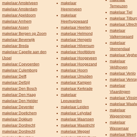
makelaar
makelaar Amstelveen
makelaar
Terneuzen
makelaar Amsterdam
Heerenveen
makelaar Tiel
makelaar Apeldoorn
makelaar
makelaar Tilbur
makelaar Arnhem
Heerhugowaard
makelaar Utrech
makelaar Assen
makelaar Heerlen
makelaar
makelaar Bergen op Zoom
makelaar Helmond
Valkenswaard
makelaar Beverwijk
makelaar Hengelo
makelaar
makelaar Breda
makelaar Hilversum
Veenendaal
makelaar Capelle aan den
makelaar Hoofddorp
makelaar Veghe
IJssel
makelaar Hoogeveen
makelaar
makelaar Coevoerden
makelaar Hoogezand
Veldhoven
makelaar Culemborg
makelaar Hoorn
makelaar Venlo
makelaar Delft
makelaar IJmuiden
makelaar Venra
makelaar Delfzijl
makelaar Kampen
makelaar
makelaar Den Bosch
makelaar Kerkrade
Vlaardingen
makelaar Den Haag
makelaar
makelaar Vlissi
makelaar Den Helder
Leeuwarden
makelaar Waalw
makelaar Deventer
makelaar Leiden
makelaar
makelaar Doetichem
makelaar Lelystad
Wageningen
makelaar Dokkum
makelaar Maarssen
makelaar
makelaar Dordrecht
makelaar Maastricht
Wassenaar
makelaar Dordrecht
makelaar Meppel
makelaar Weert