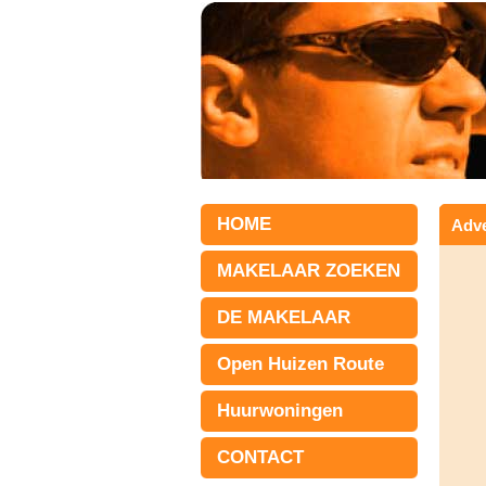
HOME
Adve
MAKELAAR ZOEKEN
DE MAKELAAR
Open Huizen Route
Huurwoningen
CONTACT