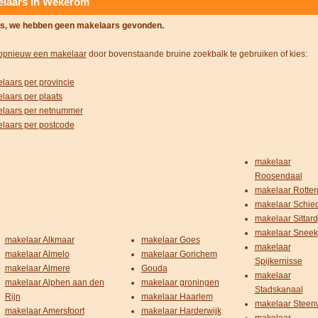
laars in Wekerom
s, we hebben geen makelaars gevonden.
opnieuw een makelaar
door bovenstaande bruine zoekbalk te gebruiken of kies:
laars per provincie
laars per plaats
laars per netnummer
laars per postcode
makelaar
Roosendaal
makelaar Rotte
makelaar Schi
makelaar Sittard
makelaar Sneek
makelaar Alkmaar
makelaar Goes
makelaar
makelaar Almelo
makelaar Gorichem
Spijkernisse
makelaar Almere
Gouda
makelaar
makelaar Alphen aan den
makelaar groningen
Stadskanaal
Rijn
makelaar Haarlem
makelaar Steenw
makelaar Amersfoort
makelaar Harderwijk