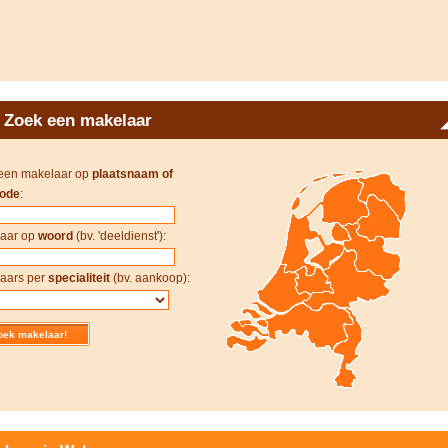
Zoek een makelaar
een makelaar op
plaatsnaam of
ode
:
aar op
woord
(bv. 'deeldienst'):
aars per
specialiteit
(bv. aankoop):