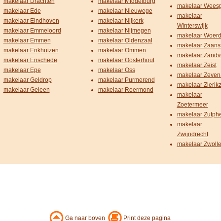
makelaar Drachten
makelaar Middelburg
makelaar Wees
makelaar Ede
makelaar Nieuwege
makelaar
makelaar Eindhoven
makelaar Nijkerk
Winterswijk
makelaar Emmeloord
makelaar Nijmegen
makelaar Woer
makelaar Emmen
makelaar Oldenzaal
makelaar Zaans
makelaar Enkhuizen
makelaar Ommen
makelaar Zandv
makelaar Enschede
makelaar Oosterhout
makelaar Zeist
makelaar Epe
makelaar Oss
makelaar Zeven
makelaar Geldrop
makelaar Purmerend
makelaar Zierik
makelaar Geleen
makelaar Roermond
makelaar
Zoetermeer
makelaar Zutph
makelaar
Zwijndrecht
makelaar Zwoll
Ga naar boven
Print deze pagina