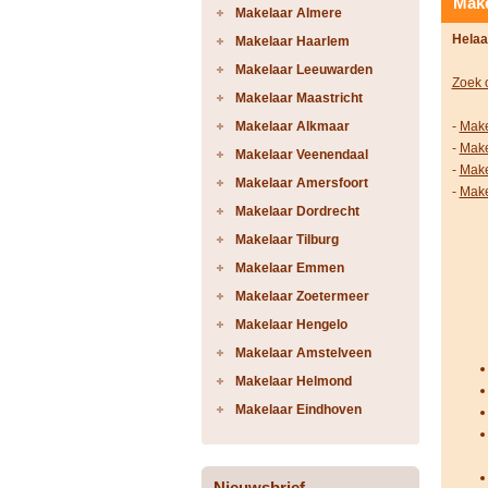
Make
Makelaar Almere
Helaa
Makelaar Haarlem
Makelaar Leeuwarden
Zoek 
Makelaar Maastricht
Makelaar Alkmaar
-
Make
-
Make
Makelaar Veenendaal
-
Make
Makelaar Amersfoort
-
Make
Makelaar Dordrecht
Makelaar Tilburg
Makelaar Emmen
Makelaar Zoetermeer
Makelaar Hengelo
Makelaar Amstelveen
Makelaar Helmond
Makelaar Eindhoven
Nieuwsbrief