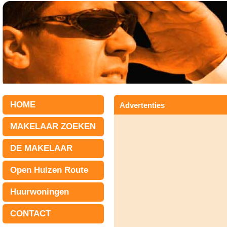
HOME
Advertenties
MAKELAAR ZOEKEN
DE MAKELAAR
Open Huizen Route
Huurwoningen
CONTACT