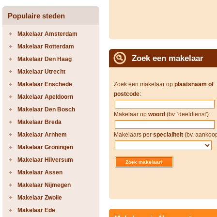
Populaire steden
Makelaar Amsterdam
Makelaar Rotterdam
Zoek een makelaar
Makelaar Den Haag
Makelaar Utrecht
Makelaar Enschede
Zoek een makelaar op
plaatsnaam of
postcode
:
Makelaar Apeldoorn
Makelaar Den Bosch
Makelaar op
woord
(bv. 'deeldienst'):
Makelaar Breda
Makelaar Arnhem
Makelaars per
specialiteit
(bv. aankoop
Makelaar Groningen
Makelaar Hilversum
Makelaar Assen
Makelaar Nijmegen
Makelaar Zwolle
Makelaar Ede