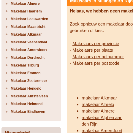
Makelaars in Millingen Ad Rijn
Makelaar Almere
Helaas, we hebben geen make
Makelaar Haarlem
Makelaar Leeuwarden
Zoek opnieuw een makelaar
door
Makelaar Maastricht
gebruiken of kies:
Makelaar Alkmaar
Makelaar Veenendaal
-
Makelaars per provincie
-
Makelaars per plaats
Makelaar Amersfoort
-
Makelaars per netnummer
Makelaar Dordrecht
-
Makelaars per postcode
Makelaar Tilburg
Makelaar Emmen
Makelaar Zoetermeer
Makelaar Hengelo
Makelaar Amstelveen
makelaar Alkmaar
Makelaar Helmond
makelaar Almelo
makelaar Almere
Makelaar Eindhoven
makelaar Alphen aan
den Rijn
makelaar Amersfoort
Nieuwsbrief