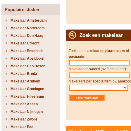
Populaire steden
Makelaar Amsterdam
Makelaar Rotterdam
Zoek een makelaar
Makelaar Den Haag
Makelaar Utrecht
Makelaar Enschede
Zoek een makelaar op
plaatsnaam of
postcode
:
Makelaar Apeldoorn
Makelaar Den Bosch
Makelaar op
woord
(bv. 'deeldienst'):
Makelaar Breda
Makelaar Arnhem
Makelaars per
specialiteit
(bv. aankoop
Makelaar Groningen
Makelaar Hilversum
Makelaar Assen
Makelaar Nijmegen
Makelaar Zwolle
Makelaar Ede