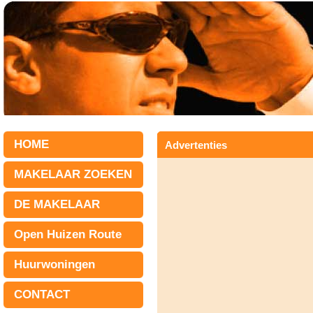
HOME
Advertenties
MAKELAAR ZOEKEN
DE MAKELAAR
Open Huizen Route
Huurwoningen
CONTACT