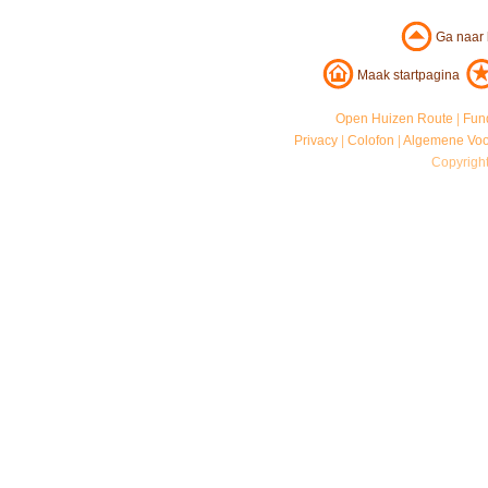
Ga naar
Maak startpagina
Open Huizen Route
|
Fun
Privacy
|
Colofon
|
Algemene Vo
Copyrigh