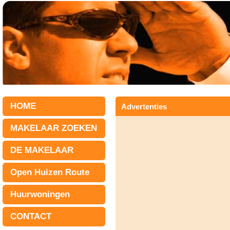
HOME
Advertenties
MAKELAAR ZOEKEN
DE MAKELAAR
Open Huizen Route
Huurwoningen
CONTACT