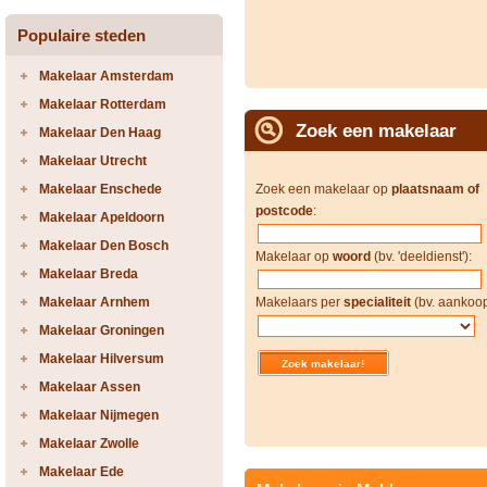
Populaire steden
Makelaar Amsterdam
Makelaar Rotterdam
Zoek een makelaar
Makelaar Den Haag
Makelaar Utrecht
Makelaar Enschede
Zoek een makelaar op
plaatsnaam of
postcode
:
Makelaar Apeldoorn
Makelaar Den Bosch
Makelaar op
woord
(bv. 'deeldienst'):
Makelaar Breda
Makelaar Arnhem
Makelaars per
specialiteit
(bv. aankoop
Makelaar Groningen
Makelaar Hilversum
Makelaar Assen
Makelaar Nijmegen
Makelaar Zwolle
Makelaar Ede