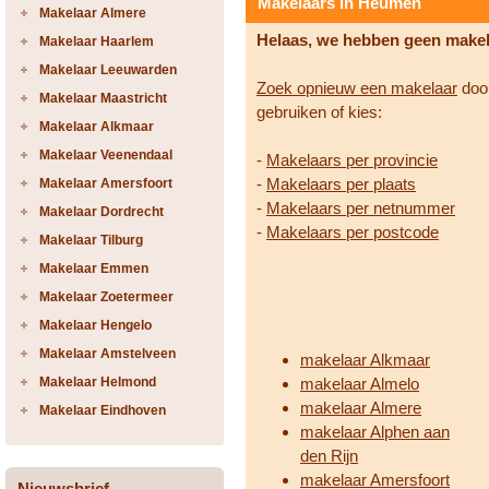
Makelaars in Heumen
Makelaar Almere
Helaas, we hebben geen make
Makelaar Haarlem
Makelaar Leeuwarden
Zoek opnieuw een makelaar
door
Makelaar Maastricht
gebruiken of kies:
Makelaar Alkmaar
Makelaar Veenendaal
-
Makelaars per provincie
-
Makelaars per plaats
Makelaar Amersfoort
-
Makelaars per netnummer
Makelaar Dordrecht
-
Makelaars per postcode
Makelaar Tilburg
Makelaar Emmen
Makelaar Zoetermeer
Makelaar Hengelo
Makelaar Amstelveen
makelaar Alkmaar
Makelaar Helmond
makelaar Almelo
makelaar Almere
Makelaar Eindhoven
makelaar Alphen aan
den Rijn
makelaar Amersfoort
Nieuwsbrief