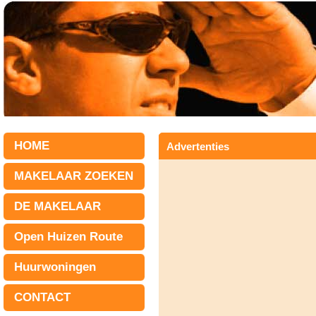
HOME
Advertenties
MAKELAAR ZOEKEN
DE MAKELAAR
Open Huizen Route
Huurwoningen
CONTACT