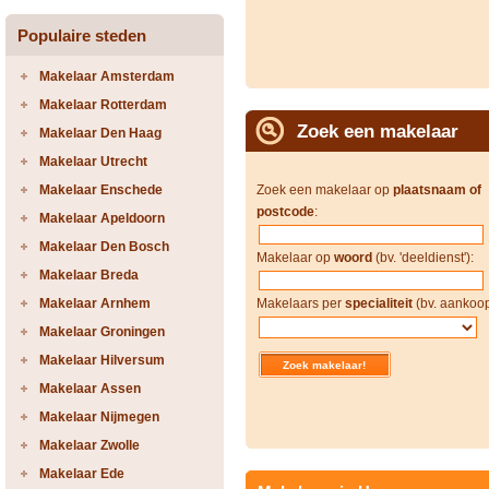
Populaire steden
Makelaar Amsterdam
Makelaar Rotterdam
Zoek een makelaar
Makelaar Den Haag
Makelaar Utrecht
Makelaar Enschede
Zoek een makelaar op
plaatsnaam of
postcode
:
Makelaar Apeldoorn
Makelaar Den Bosch
Makelaar op
woord
(bv. 'deeldienst'):
Makelaar Breda
Makelaar Arnhem
Makelaars per
specialiteit
(bv. aankoop
Makelaar Groningen
Makelaar Hilversum
Makelaar Assen
Makelaar Nijmegen
Makelaar Zwolle
Makelaar Ede