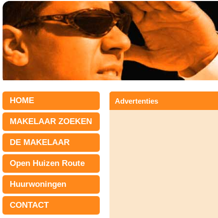
HOME
Advertenties
MAKELAAR ZOEKEN
DE MAKELAAR
Open Huizen Route
Huurwoningen
CONTACT