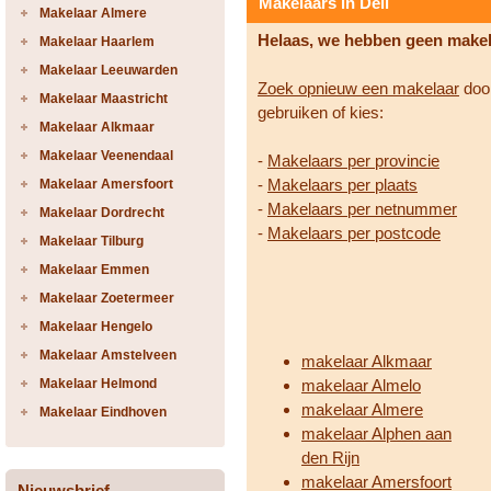
Makelaars in Deil
Makelaar Almere
Helaas, we hebben geen make
Makelaar Haarlem
Makelaar Leeuwarden
Zoek opnieuw een makelaar
door
Makelaar Maastricht
gebruiken of kies:
Makelaar Alkmaar
Makelaar Veenendaal
-
Makelaars per provincie
-
Makelaars per plaats
Makelaar Amersfoort
-
Makelaars per netnummer
Makelaar Dordrecht
-
Makelaars per postcode
Makelaar Tilburg
Makelaar Emmen
Makelaar Zoetermeer
Makelaar Hengelo
Makelaar Amstelveen
makelaar Alkmaar
Makelaar Helmond
makelaar Almelo
makelaar Almere
Makelaar Eindhoven
makelaar Alphen aan
den Rijn
makelaar Amersfoort
Nieuwsbrief