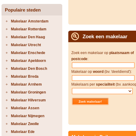
Populaire steden
Makelaar Amsterdam
Makelaar Rotterdam
Zoek een makelaar
Makelaar Den Haag
Makelaar Utrecht
Makelaar Enschede
Zoek een makelaar op
plaatsnaam of
postcode
:
Makelaar Apeldoorn
Makelaar Den Bosch
Makelaar op
woord
(bv. 'deeldienst'):
Makelaar Breda
Makelaar Arnhem
Makelaars per
specialiteit
(bv. aankoop
Makelaar Groningen
Makelaar Hilversum
Makelaar Assen
Makelaar Nijmegen
Makelaar Zwolle
Makelaar Ede