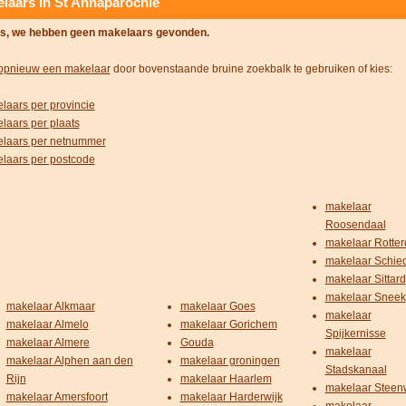
laars in St Annaparochie
s, we hebben geen makelaars gevonden.
opnieuw een makelaar
door bovenstaande bruine zoekbalk te gebruiken of kies:
laars per provincie
laars per plaats
laars per netnummer
laars per postcode
makelaar
Roosendaal
makelaar Rotte
makelaar Schi
makelaar Sittard
makelaar Sneek
makelaar Alkmaar
makelaar Goes
makelaar
makelaar Almelo
makelaar Gorichem
Spijkernisse
makelaar Almere
Gouda
makelaar
makelaar Alphen aan den
makelaar groningen
Stadskanaal
Rijn
makelaar Haarlem
makelaar Steenw
makelaar Amersfoort
makelaar Harderwijk