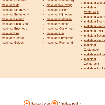
makelaar Drachten
makelaar Middelburg
makelaar Wees
makelaar Ede
makelaar Nieuwege
makelaar
makelaar Eindhoven
makelaar Nijkerk
Winterswijk
makelaar Emmeloord
makelaar Nijmegen
makelaar Woer
makelaar Emmen
makelaar Oldenzaal
makelaar Zaans
makelaar Enkhuizen
makelaar Ommen
makelaar Zandv
makelaar Enschede
makelaar Oosterhout
makelaar Zeist
makelaar Epe
makelaar Oss
makelaar Zeven
makelaar Geldrop
makelaar Purmerend
makelaar Zierik
makelaar Geleen
makelaar Roermond
makelaar
Zoetermeer
makelaar Zutph
makelaar
Zwijndrecht
makelaar Zwoll
Ga naar boven
Print deze pagina