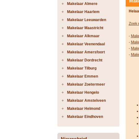
Make
Makelaar Almere
Helaa
Makelaar Haarlem
Makelaar Leeuwarden
Zoek 
Makelaar Maastricht
Makelaar Alkmaar
-
Make
-
Make
Makelaar Veenendaal
-
Make
Makelaar Amersfoort
-
Make
Makelaar Dordrecht
Makelaar Tilburg
Makelaar Emmen
Makelaar Zoetermeer
Makelaar Hengelo
Makelaar Amstelveen
Makelaar Helmond
Makelaar Eindhoven
Nieuwsbrief