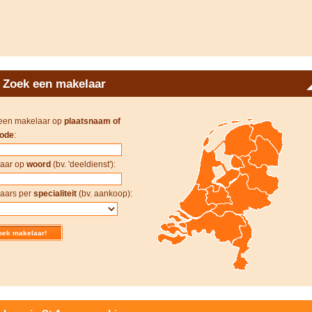
Zoek een makelaar
een makelaar op
plaatsnaam of
ode
:
aar op
woord
(bv. 'deeldienst'):
aars per
specialiteit
(bv. aankoop):