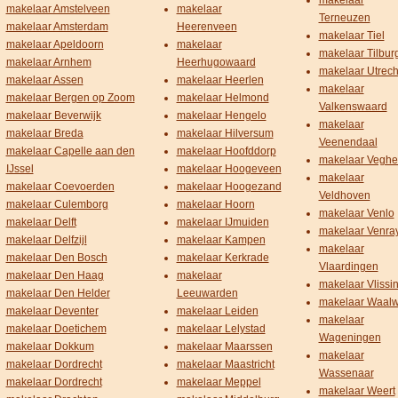
makelaar
makelaar Amstelveen
makelaar
Terneuzen
makelaar Amsterdam
Heerenveen
makelaar Tiel
makelaar Apeldoorn
makelaar
makelaar Tilbur
makelaar Arnhem
Heerhugowaard
makelaar Utrech
makelaar Assen
makelaar Heerlen
makelaar
makelaar Bergen op Zoom
makelaar Helmond
Valkenswaard
makelaar Beverwijk
makelaar Hengelo
makelaar
makelaar Breda
makelaar Hilversum
Veenendaal
makelaar Capelle aan den
makelaar Hoofddorp
makelaar Veghe
IJssel
makelaar Hoogeveen
makelaar
makelaar Coevoerden
makelaar Hoogezand
Veldhoven
makelaar Culemborg
makelaar Hoorn
makelaar Venlo
makelaar Delft
makelaar IJmuiden
makelaar Venra
makelaar Delfzijl
makelaar Kampen
makelaar
makelaar Den Bosch
makelaar Kerkrade
Vlaardingen
makelaar Den Haag
makelaar
makelaar Vlissi
makelaar Den Helder
Leeuwarden
makelaar Waalw
makelaar Deventer
makelaar Leiden
makelaar
makelaar Doetichem
makelaar Lelystad
Wageningen
makelaar Dokkum
makelaar Maarssen
makelaar
makelaar Dordrecht
makelaar Maastricht
Wassenaar
makelaar Dordrecht
makelaar Meppel
makelaar Weert