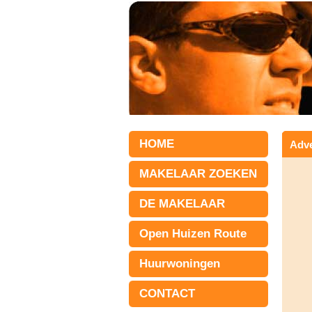
HOME
Adve
MAKELAAR ZOEKEN
DE MAKELAAR
Open Huizen Route
Huurwoningen
CONTACT