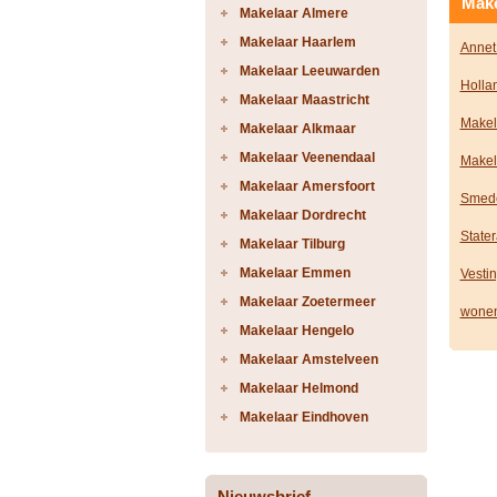
Make
Makelaar Almere
Makelaar Haarlem
Annet
Makelaar Leeuwarden
Holla
Makelaar Maastricht
Makel
Makelaar Alkmaar
Makelaar Veenendaal
Makel
Makelaar Amersfoort
Smede
Makelaar Dordrecht
State
Makelaar Tilburg
Makelaar Emmen
Vesti
Makelaar Zoetermeer
wonen
Makelaar Hengelo
Makelaar Amstelveen
Makelaar Helmond
Makelaar Eindhoven
Nieuwsbrief