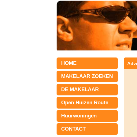
HOME
Adve
MAKELAAR ZOEKEN
DE MAKELAAR
Open Huizen Route
Huurwoningen
CONTACT