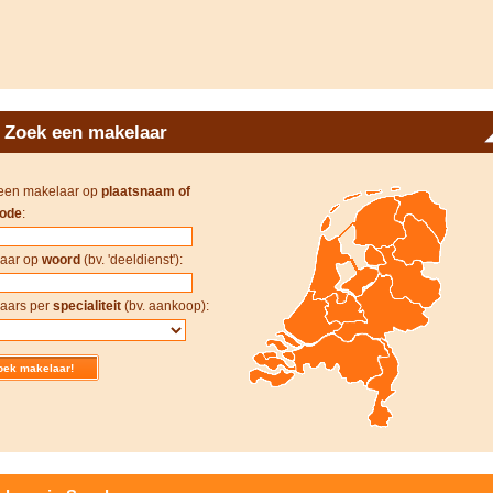
Zoek een makelaar
een makelaar op
plaatsnaam of
ode
:
aar op
woord
(bv. 'deeldienst'):
aars per
specialiteit
(bv. aankoop):