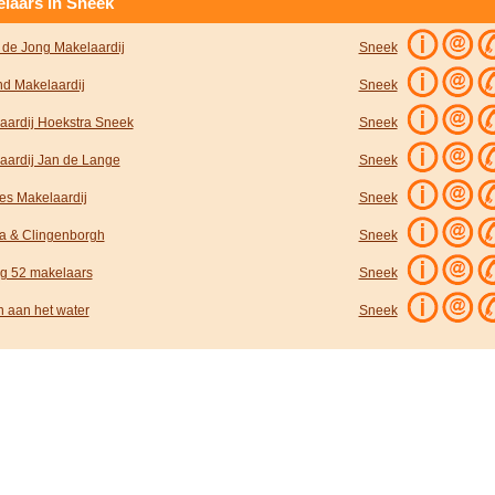
laars in Sneek
 de Jong Makelaardij
Sneek
nd Makelaardij
Sneek
aardij Hoekstra Sneek
Sneek
aardij Jan de Lange
Sneek
s Makelaardij
Sneek
ra & Clingenborgh
Sneek
ng 52 makelaars
Sneek
 aan het water
Sneek