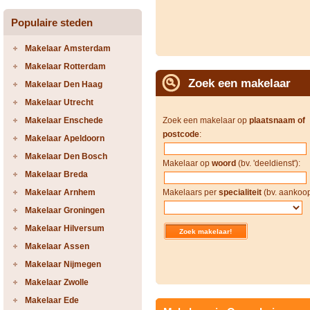
Populaire steden
Makelaar Amsterdam
Makelaar Rotterdam
Zoek een makelaar
Makelaar Den Haag
Makelaar Utrecht
Makelaar Enschede
Zoek een makelaar op
plaatsnaam of
postcode
:
Makelaar Apeldoorn
Makelaar Den Bosch
Makelaar op
woord
(bv. 'deeldienst'):
Makelaar Breda
Makelaar Arnhem
Makelaars per
specialiteit
(bv. aankoop
Makelaar Groningen
Makelaar Hilversum
Makelaar Assen
Makelaar Nijmegen
Makelaar Zwolle
Makelaar Ede