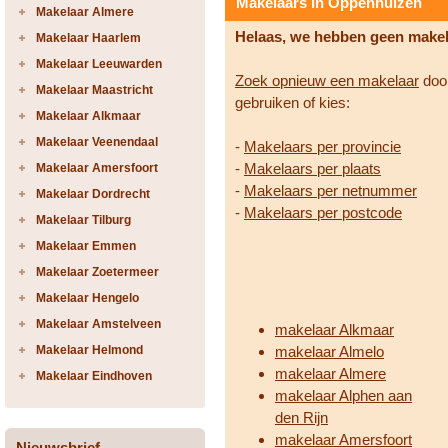
Makelaars in Oppenhuizen
Makelaar Almere
Helaas, we hebben geen make
Makelaar Haarlem
Makelaar Leeuwarden
Zoek opnieuw een makelaar
door
Makelaar Maastricht
gebruiken of kies:
Makelaar Alkmaar
Makelaar Veenendaal
-
Makelaars per provincie
-
Makelaars per plaats
Makelaar Amersfoort
-
Makelaars per netnummer
Makelaar Dordrecht
-
Makelaars per postcode
Makelaar Tilburg
Makelaar Emmen
Makelaar Zoetermeer
Makelaar Hengelo
Makelaar Amstelveen
makelaar Alkmaar
Makelaar Helmond
makelaar Almelo
makelaar Almere
Makelaar Eindhoven
makelaar Alphen aan
den Rijn
makelaar Amersfoort
Nieuwsbrief