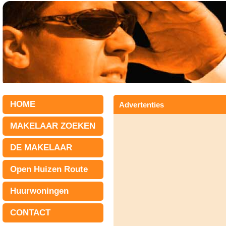
HOME
Advertenties
MAKELAAR ZOEKEN
DE MAKELAAR
Open Huizen Route
Huurwoningen
CONTACT