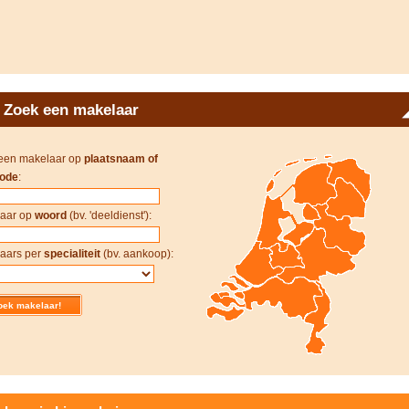
Zoek een makelaar
een makelaar op
plaatsnaam of
ode
:
aar op
woord
(bv. 'deeldienst'):
aars per
specialiteit
(bv. aankoop):