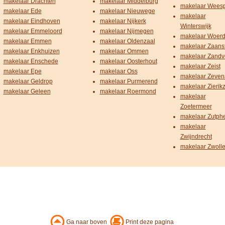
makelaar Drachten
makelaar Middelburg
makelaar Wees
makelaar Ede
makelaar Nieuwege
makelaar
makelaar Eindhoven
makelaar Nijkerk
Winterswijk
makelaar Emmeloord
makelaar Nijmegen
makelaar Woer
makelaar Emmen
makelaar Oldenzaal
makelaar Zaans
makelaar Enkhuizen
makelaar Ommen
makelaar Zandv
makelaar Enschede
makelaar Oosterhout
makelaar Zeist
makelaar Epe
makelaar Oss
makelaar Zeven
makelaar Geldrop
makelaar Purmerend
makelaar Zierik
makelaar Geleen
makelaar Roermond
makelaar
Zoetermeer
makelaar Zutph
makelaar
Zwijndrecht
makelaar Zwoll
Ga naar boven
Print deze pagina