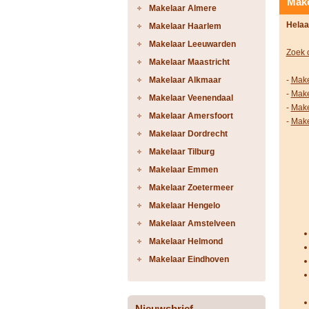
Make
Makelaar Almere
Helaa
Makelaar Haarlem
Makelaar Leeuwarden
Zoek 
Makelaar Maastricht
Makelaar Alkmaar
-
Make
-
Make
Makelaar Veenendaal
-
Make
Makelaar Amersfoort
-
Make
Makelaar Dordrecht
Makelaar Tilburg
Makelaar Emmen
Makelaar Zoetermeer
Makelaar Hengelo
Makelaar Amstelveen
Makelaar Helmond
Makelaar Eindhoven
Nieuwsbrief