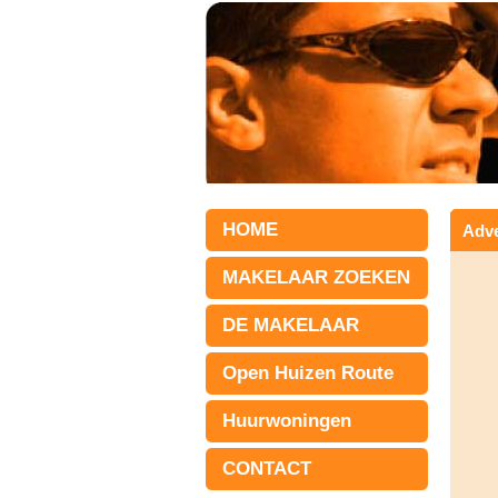
HOME
Adve
MAKELAAR ZOEKEN
DE MAKELAAR
Open Huizen Route
Huurwoningen
CONTACT