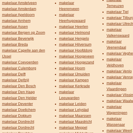
makelaar
makelaar Amstelveen
makelaar
Terneuzen
makelaar Amsterdam
Heerenveen
makelaar Tiel
makelaar Apeldoorn
makelaar
makelaar Tilbur
makelaar Arnhem
Heerhugowaard
makelaar Utrech
makelaar Assen
makelaar Heerlen
makelaar
makelaar Bergen op Zoom
makelaar Helmond
Valkenswaard
makelaar Beverwijk
makelaar Hengelo
makelaar
makelaar Breda
makelaar Hilversum
Veenendaal
makelaar Capelle aan den
makelaar Hoofddorp
makelaar Veghe
IJssel
makelaar Hoogeveen
makelaar
makelaar Coevoerden
makelaar Hoogezand
Veldhoven
makelaar Culemborg
makelaar Hoorn
makelaar Venlo
makelaar Delft
makelaar IJmuiden
makelaar Venra
makelaar Delfzijl
makelaar Kampen
makelaar
makelaar Den Bosch
makelaar Kerkrade
Vlaardingen
makelaar Den Haag
makelaar
makelaar Vlissi
makelaar Den Helder
Leeuwarden
makelaar Waalw
makelaar Deventer
makelaar Leiden
makelaar
makelaar Doetichem
makelaar Lelystad
Wageningen
makelaar Dokkum
makelaar Maarssen
makelaar
makelaar Dordrecht
makelaar Maastricht
Wassenaar
makelaar Dordrecht
makelaar Meppel
makelaar Weert