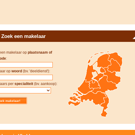
Zoek een makelaar
een makelaar op
plaatsnaam of
ode
:
aar op
woord
(bv. 'deeldienst'):
aars per
specialiteit
(bv. aankoop):