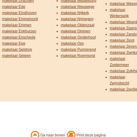
makelaar Drachten
makelaar Middelburg
makelaar Wees
makelaar Ede
makelaar Nieuwege
makelaar
makelaar Eindhoven
makelaar Nijkerk
Winterswijk
makelaar Emmeloord
makelaar Nijmegen
makelaar Woer
makelaar Emmen
makelaar Oldenzaal
makelaar Zaans
makelaar Enkhuizen
makelaar Ommen
makelaar Zandv
makelaar Enschede
makelaar Oosterhout
makelaar Zeist
makelaar Epe
makelaar Oss
makelaar Zeven
makelaar Geldrop
makelaar Purmerend
makelaar Zierik
makelaar Geleen
makelaar Roermond
makelaar
Zoetermeer
makelaar Zutph
makelaar
Zwijndrecht
makelaar Zwoll
Ga naar boven
Print deze pagina