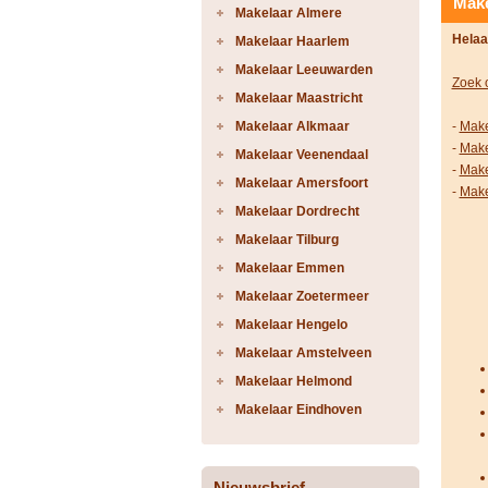
Make
Makelaar Almere
Helaa
Makelaar Haarlem
Makelaar Leeuwarden
Zoek 
Makelaar Maastricht
Makelaar Alkmaar
-
Make
-
Make
Makelaar Veenendaal
-
Make
Makelaar Amersfoort
-
Make
Makelaar Dordrecht
Makelaar Tilburg
Makelaar Emmen
Makelaar Zoetermeer
Makelaar Hengelo
Makelaar Amstelveen
Makelaar Helmond
Makelaar Eindhoven
Nieuwsbrief