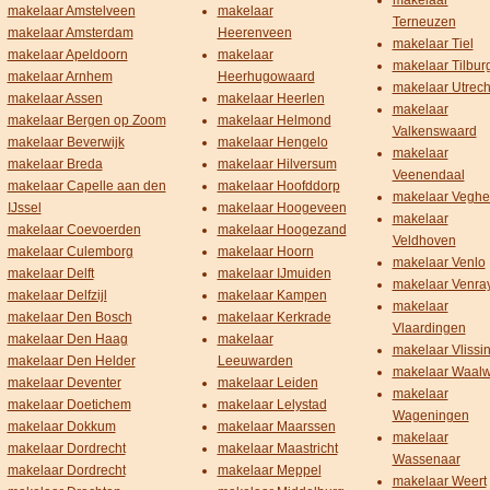
makelaar
makelaar Amstelveen
makelaar
Terneuzen
makelaar Amsterdam
Heerenveen
makelaar Tiel
makelaar Apeldoorn
makelaar
makelaar Tilbur
makelaar Arnhem
Heerhugowaard
makelaar Utrech
makelaar Assen
makelaar Heerlen
makelaar
makelaar Bergen op Zoom
makelaar Helmond
Valkenswaard
makelaar Beverwijk
makelaar Hengelo
makelaar
makelaar Breda
makelaar Hilversum
Veenendaal
makelaar Capelle aan den
makelaar Hoofddorp
makelaar Veghe
IJssel
makelaar Hoogeveen
makelaar
makelaar Coevoerden
makelaar Hoogezand
Veldhoven
makelaar Culemborg
makelaar Hoorn
makelaar Venlo
makelaar Delft
makelaar IJmuiden
makelaar Venra
makelaar Delfzijl
makelaar Kampen
makelaar
makelaar Den Bosch
makelaar Kerkrade
Vlaardingen
makelaar Den Haag
makelaar
makelaar Vlissi
makelaar Den Helder
Leeuwarden
makelaar Waalw
makelaar Deventer
makelaar Leiden
makelaar
makelaar Doetichem
makelaar Lelystad
Wageningen
makelaar Dokkum
makelaar Maarssen
makelaar
makelaar Dordrecht
makelaar Maastricht
Wassenaar
makelaar Dordrecht
makelaar Meppel
makelaar Weert