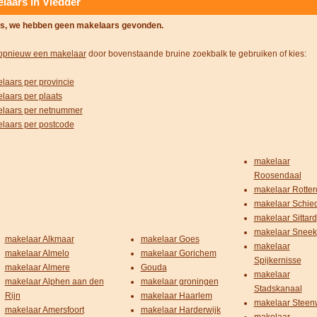
laars in Vledder
s, we hebben geen makelaars gevonden.
opnieuw een makelaar
door bovenstaande bruine zoekbalk te gebruiken of kies:
laars per provincie
laars per plaats
laars per netnummer
laars per postcode
makelaar
Roosendaal
makelaar Rotte
makelaar Schi
makelaar Sittard
makelaar Sneek
makelaar Alkmaar
makelaar Goes
makelaar
makelaar Almelo
makelaar Gorichem
Spijkernisse
makelaar Almere
Gouda
makelaar
makelaar Alphen aan den
makelaar groningen
Stadskanaal
Rijn
makelaar Haarlem
makelaar Steenw
makelaar Amersfoort
makelaar Harderwijk