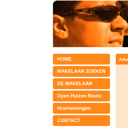
HOME
Adve
MAKELAAR ZOEKEN
DE MAKELAAR
Open Huizen Route
Huurwoningen
CONTACT