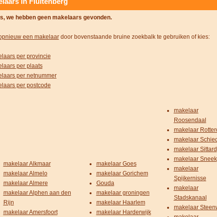
laars in Fluitenberg
s, we hebben geen makelaars gevonden.
opnieuw een makelaar
door bovenstaande bruine zoekbalk te gebruiken of kies:
laars per provincie
laars per plaats
laars per netnummer
laars per postcode
makelaar
Roosendaal
makelaar Rotte
makelaar Schi
makelaar Sittard
makelaar Sneek
makelaar Alkmaar
makelaar Goes
makelaar
makelaar Almelo
makelaar Gorichem
Spijkernisse
makelaar Almere
Gouda
makelaar
makelaar Alphen aan den
makelaar groningen
Stadskanaal
Rijn
makelaar Haarlem
makelaar Steenw
makelaar Amersfoort
makelaar Harderwijk