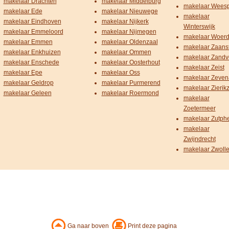
makelaar Drachten
makelaar Middelburg
makelaar Wees
makelaar Ede
makelaar Nieuwege
makelaar
makelaar Eindhoven
makelaar Nijkerk
Winterswijk
makelaar Emmeloord
makelaar Nijmegen
makelaar Woer
makelaar Emmen
makelaar Oldenzaal
makelaar Zaans
makelaar Enkhuizen
makelaar Ommen
makelaar Zandv
makelaar Enschede
makelaar Oosterhout
makelaar Zeist
makelaar Epe
makelaar Oss
makelaar Zeven
makelaar Geldrop
makelaar Purmerend
makelaar Zierik
makelaar Geleen
makelaar Roermond
makelaar
Zoetermeer
makelaar Zutph
makelaar
Zwijndrecht
makelaar Zwoll
Ga naar boven
Print deze pagina