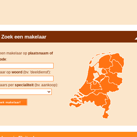
Zoek een makelaar
een makelaar op
plaatsnaam of
ode
:
aar op
woord
(bv. 'deeldienst'):
aars per
specialiteit
(bv. aankoop):