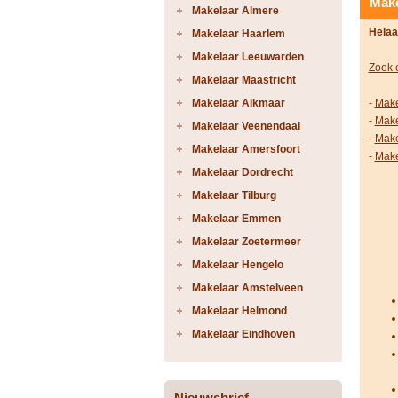
Make
Makelaar Almere
Helaa
Makelaar Haarlem
Makelaar Leeuwarden
Zoek 
Makelaar Maastricht
Makelaar Alkmaar
-
Make
-
Make
Makelaar Veenendaal
-
Make
Makelaar Amersfoort
-
Make
Makelaar Dordrecht
Makelaar Tilburg
Makelaar Emmen
Makelaar Zoetermeer
Makelaar Hengelo
Makelaar Amstelveen
Makelaar Helmond
Makelaar Eindhoven
Nieuwsbrief