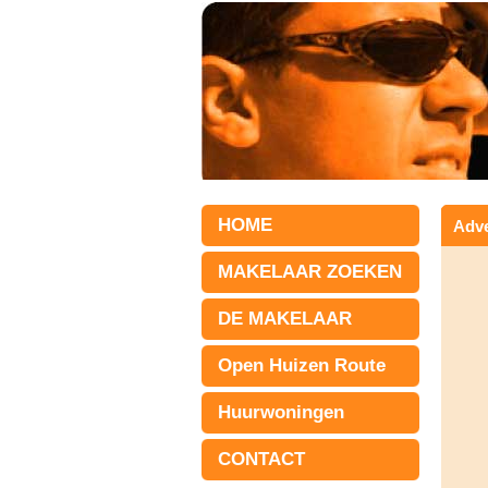
HOME
Adve
MAKELAAR ZOEKEN
DE MAKELAAR
Open Huizen Route
Huurwoningen
CONTACT