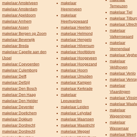
makelaar
makelaar Amstelveen
makelaar
Terneuzen
makelaar Amsterdam
Heerenveen
makelaar Tiel
makelaar Apeldoorn
makelaar
makelaar Tilbur
makelaar Arnhem
Heerhugowaard
makelaar Utrech
makelaar Assen
makelaar Heerlen
makelaar
makelaar Bergen op Zoom
makelaar Helmond
Valkenswaard
makelaar Beverwijk
makelaar Hengelo
makelaar
makelaar Breda
makelaar Hilversum
Veenendaal
makelaar Capelle aan den
makelaar Hoofddorp
makelaar Veghe
IJssel
makelaar Hoogeveen
makelaar
makelaar Coevoerden
makelaar Hoogezand
Veldhoven
makelaar Culemborg
makelaar Hoorn
makelaar Venlo
makelaar Delft
makelaar IJmuiden
makelaar Venra
makelaar Delfzijl
makelaar Kampen
makelaar
makelaar Den Bosch
makelaar Kerkrade
Vlaardingen
makelaar Den Haag
makelaar
makelaar Vlissi
makelaar Den Helder
Leeuwarden
makelaar Waalw
makelaar Deventer
makelaar Leiden
makelaar
makelaar Doetichem
makelaar Lelystad
Wageningen
makelaar Dokkum
makelaar Maarssen
makelaar
makelaar Dordrecht
makelaar Maastricht
Wassenaar
makelaar Dordrecht
makelaar Meppel
makelaar Weert