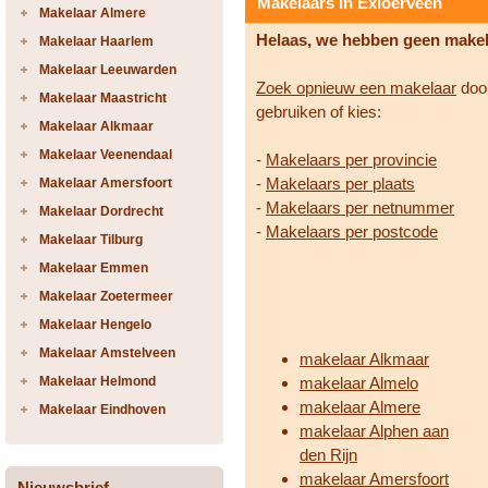
Makelaars in Exloerveen
Makelaar Almere
Helaas, we hebben geen make
Makelaar Haarlem
Makelaar Leeuwarden
Zoek opnieuw een makelaar
door
Makelaar Maastricht
gebruiken of kies:
Makelaar Alkmaar
Makelaar Veenendaal
-
Makelaars per provincie
-
Makelaars per plaats
Makelaar Amersfoort
-
Makelaars per netnummer
Makelaar Dordrecht
-
Makelaars per postcode
Makelaar Tilburg
Makelaar Emmen
Makelaar Zoetermeer
Makelaar Hengelo
Makelaar Amstelveen
makelaar Alkmaar
Makelaar Helmond
makelaar Almelo
makelaar Almere
Makelaar Eindhoven
makelaar Alphen aan
den Rijn
makelaar Amersfoort
Nieuwsbrief