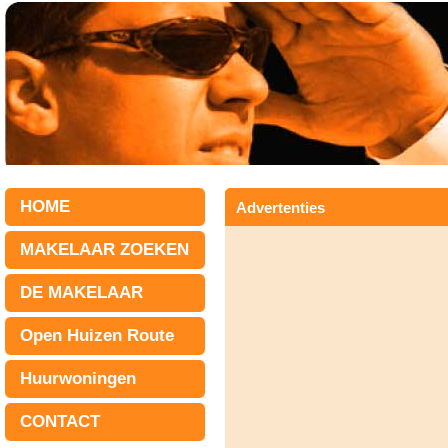
HOME
Advertenties
MAKELAAR ZOEKEN
DE MAKELAAR
Open Huizen Route
Huurwoningen
CONTACT