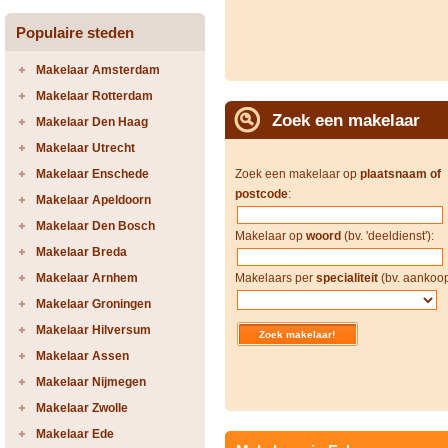
Populaire steden
Makelaar Amsterdam
Makelaar Rotterdam
Zoek een makelaar
Makelaar Den Haag
Makelaar Utrecht
Makelaar Enschede
Zoek een makelaar op
plaatsnaam of
postcode
:
Makelaar Apeldoorn
Makelaar Den Bosch
Makelaar op
woord
(bv. 'deeldienst'):
Makelaar Breda
Makelaar Arnhem
Makelaars per
specialiteit
(bv. aankoop
Makelaar Groningen
Makelaar Hilversum
Makelaar Assen
Makelaar Nijmegen
Makelaar Zwolle
Makelaar Ede