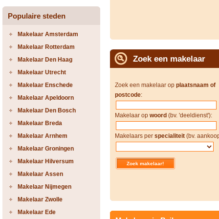
Populaire steden
Makelaar Amsterdam
Makelaar Rotterdam
Zoek een makelaar
Makelaar Den Haag
Makelaar Utrecht
Makelaar Enschede
Zoek een makelaar op
plaatsnaam of
postcode
:
Makelaar Apeldoorn
Makelaar Den Bosch
Makelaar op
woord
(bv. 'deeldienst'):
Makelaar Breda
Makelaar Arnhem
Makelaars per
specialiteit
(bv. aankoop
Makelaar Groningen
Makelaar Hilversum
Makelaar Assen
Makelaar Nijmegen
Makelaar Zwolle
Makelaar Ede