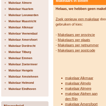
Makelaars in Beilen
Makelaar Almere
Helaas, we hebben geen make
Makelaar Haarlem
Makelaar Leeuwarden
Zoek opnieuw een makelaar
door
Makelaar Maastricht
gebruiken of kies:
Makelaar Alkmaar
Makelaar Veenendaal
-
Makelaars per provincie
-
Makelaars per plaats
Makelaar Amersfoort
-
Makelaars per netnummer
Makelaar Dordrecht
-
Makelaars per postcode
Makelaar Tilburg
Makelaar Emmen
Makelaar Zoetermeer
Makelaar Hengelo
Makelaar Amstelveen
makelaar Alkmaar
Makelaar Helmond
makelaar Almelo
makelaar Almere
Makelaar Eindhoven
makelaar Alphen aan
den Rijn
makelaar Amersfoort
Nieuwsbrief