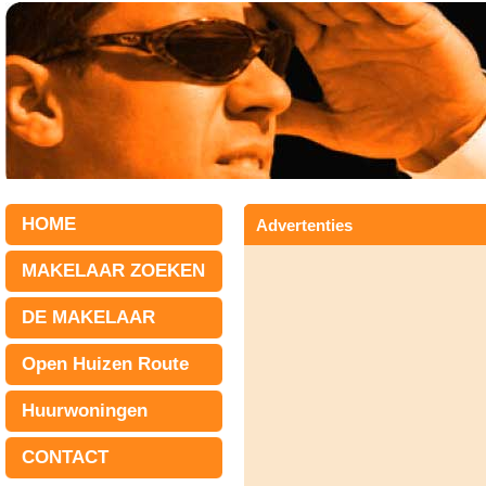
HOME
Advertenties
MAKELAAR ZOEKEN
DE MAKELAAR
Open Huizen Route
Huurwoningen
CONTACT