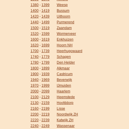
1380
-
1399
Weesp
1400
-
1419
Bussum
1420
-
1439
Uithoorn
1440
-
1499
Purmerend
1500
-
1519
Zaandam
1520
-
1599
Wormerveer
1600
-
1619
Enkhuizen
1620
-
1699
Hoorn NH
1700
-
1739
Heerhugowaard
1740
-
1779
Schagen
1780
-
1799
Den Helder
1800
-
1899
Alkmaar
1900
-
1939
Castricum
1940
-
1969
Beverwijk
1970
-
1999
IJmuiden
2000
-
2099
Haarlem
2100
-
2129
Heemstede
2130
-
2159
Hoofddorp
2160
-
2199
Lisse
2200
-
2219
Noordwijk ZH
2220
-
2239
Katwijk ZH
2240
-
2249
Wassenaar