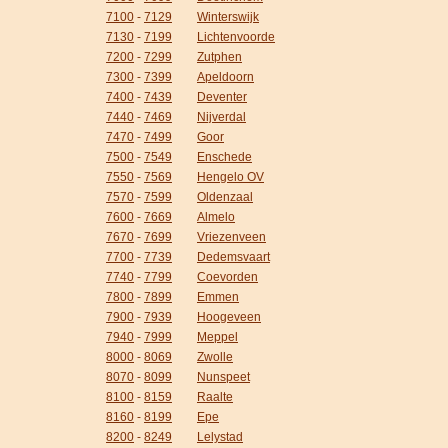
7100
-
7129
Winterswijk
7130
-
7199
Lichtenvoorde
7200
-
7299
Zutphen
7300
-
7399
Apeldoorn
7400
-
7439
Deventer
7440
-
7469
Nijverdal
7470
-
7499
Goor
7500
-
7549
Enschede
7550
-
7569
Hengelo OV
7570
-
7599
Oldenzaal
7600
-
7669
Almelo
7670
-
7699
Vriezenveen
7700
-
7739
Dedemsvaart
7740
-
7799
Coevorden
7800
-
7899
Emmen
7900
-
7939
Hoogeveen
7940
-
7999
Meppel
8000
-
8069
Zwolle
8070
-
8099
Nunspeet
8100
-
8159
Raalte
8160
-
8199
Epe
8200
-
8249
Lelystad