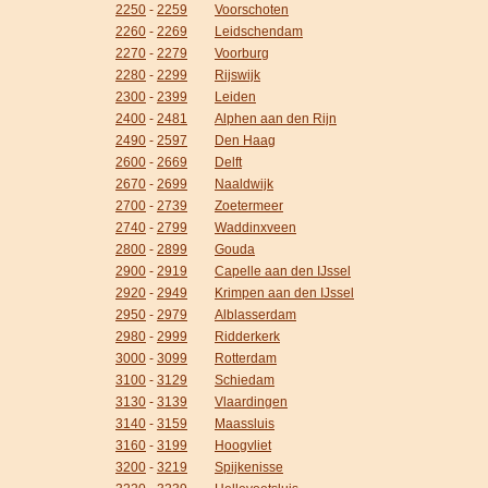
2250
-
2259
Voorschoten
2260
-
2269
Leidschendam
2270
-
2279
Voorburg
2280
-
2299
Rijswijk
2300
-
2399
Leiden
2400
-
2481
Alphen aan den Rijn
2490
-
2597
Den Haag
2600
-
2669
Delft
2670
-
2699
Naaldwijk
2700
-
2739
Zoetermeer
2740
-
2799
Waddinxveen
2800
-
2899
Gouda
2900
-
2919
Capelle aan den IJssel
2920
-
2949
Krimpen aan den IJssel
2950
-
2979
Alblasserdam
2980
-
2999
Ridderkerk
3000
-
3099
Rotterdam
3100
-
3129
Schiedam
3130
-
3139
Vlaardingen
3140
-
3159
Maassluis
3160
-
3199
Hoogvliet
3200
-
3219
Spijkenisse