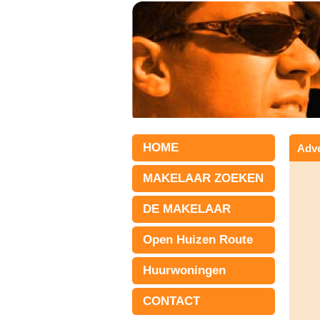
HOME
Adve
MAKELAAR ZOEKEN
DE MAKELAAR
Open Huizen Route
Huurwoningen
CONTACT