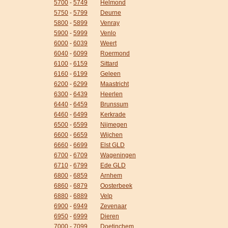
5700
-
5749
Helmond
5750
-
5799
Deurne
5800
-
5899
Venray
5900
-
5999
Venlo
6000
-
6039
Weert
6040
-
6099
Roermond
6100
-
6159
Sittard
6160
-
6199
Geleen
6200
-
6299
Maastricht
6300
-
6439
Heerlen
6440
-
6459
Brunssum
6460
-
6499
Kerkrade
6500
-
6599
Nijmegen
6600
-
6659
Wijchen
6660
-
6699
Elst GLD
6700
-
6709
Wageningen
6710
-
6799
Ede GLD
6800
-
6859
Arnhem
6860
-
6879
Oosterbeek
6880
-
6889
Velp
6900
-
6949
Zevenaar
6950
-
6999
Dieren
7000
-
7099
Doetinchem