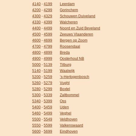
4140
-
4199
Leerdam
4200
-
4299
Gorinchem
4300
-
4329
Schouwen Duiveland
4330
-
4399
Walcheren
4400
-
4499
Noord en Zuid Beveland
4500
-
4599
Zeeuws Vlaanderen
4600
-
4699
Bergen op Zoom
4700
-
4799
Roosendaal
4800
-
4899
Breda
4900
-
4999
Oosterhout NB
5000
-
5139
Tilburg
5140
-
5199
Waalwijk
5200
-
5259
’s-Hertogenbosch
5260
-
5279
Vught
5280
-
5299
Boxtel
5300
-
5339
Zaltbommel
5340
-
5399
Oss
5400
-
5459
Uden
5460
-
5499
Veghel
5500
-
5549
Veldhoven
5550
-
5599
Valkenswaard
5600
-
5699
Eindhoven