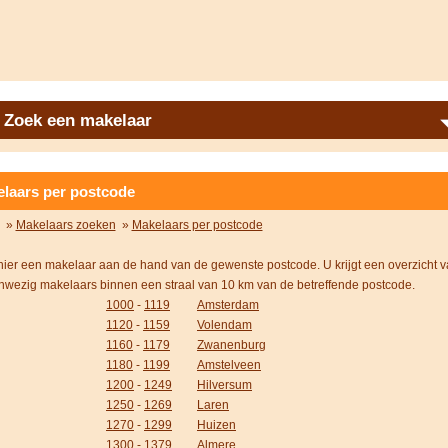
Zoek een makelaar
laars per postcode
»
Makelaars zoeken
»
Makelaars per postcode
hier een makelaar aan de hand van de gewenste postcode. U krijgt een overzicht 
nwezig makelaars binnen een straal van 10 km van de betreffende postcode.
1000
-
1119
Amsterdam
1120
-
1159
Volendam
1160
-
1179
Zwanenburg
1180
-
1199
Amstelveen
1200
-
1249
Hilversum
1250
-
1269
Laren
1270
-
1299
Huizen
1300
-
1379
Almere