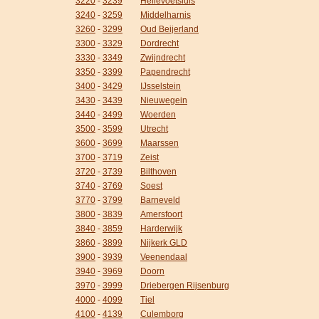
3220
-
3239
Hellevoetsluis
3240
-
3259
Middelharnis
3260
-
3299
Oud Beijerland
3300
-
3329
Dordrecht
3330
-
3349
Zwijndrecht
3350
-
3399
Papendrecht
3400
-
3429
IJsselstein
3430
-
3439
Nieuwegein
3440
-
3499
Woerden
3500
-
3599
Utrecht
3600
-
3699
Maarssen
3700
-
3719
Zeist
3720
-
3739
Bilthoven
3740
-
3769
Soest
3770
-
3799
Barneveld
3800
-
3839
Amersfoort
3840
-
3859
Harderwijk
3860
-
3899
Nijkerk GLD
3900
-
3939
Veenendaal
3940
-
3969
Doorn
3970
-
3999
Driebergen Rijsenburg
4000
-
4099
Tiel
4100
-
4139
Culemborg