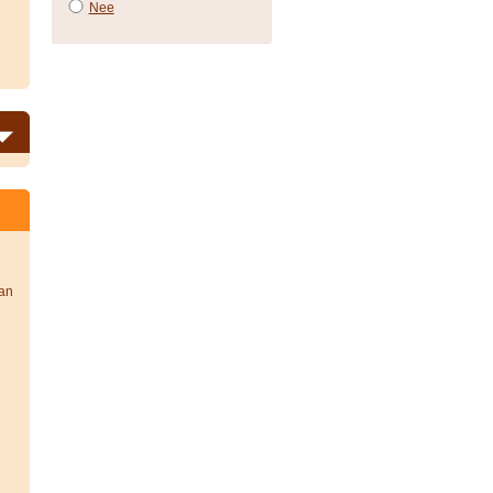
Nee
van