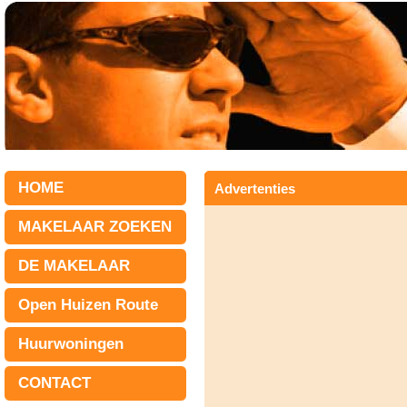
HOME
Advertenties
MAKELAAR ZOEKEN
DE MAKELAAR
Open Huizen Route
Huurwoningen
CONTACT