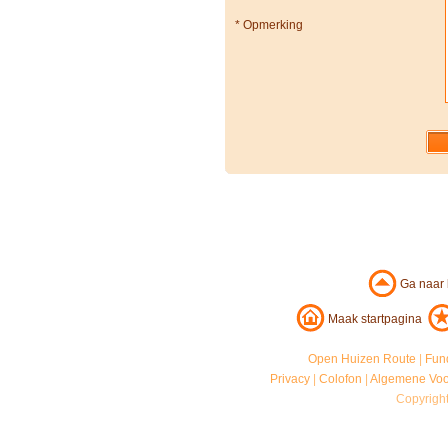
*
Opmerking
Ga naar
Maak startpagina
Open Huizen Route
|
Fun
Privacy
|
Colofon
|
Algemene Vo
Copyrigh