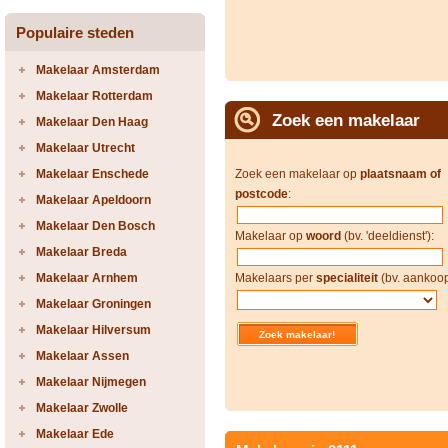
Populaire steden
Makelaar Amsterdam
Makelaar Rotterdam
Zoek een makelaar
Makelaar Den Haag
Makelaar Utrecht
Makelaar Enschede
Zoek een makelaar op
plaatsnaam of
postcode
:
Makelaar Apeldoorn
Makelaar Den Bosch
Makelaar op
woord
(bv. 'deeldienst'):
Makelaar Breda
Makelaar Arnhem
Makelaars per
specialiteit
(bv. aankoop
Makelaar Groningen
Makelaar Hilversum
Makelaar Assen
Makelaar Nijmegen
Makelaar Zwolle
Makelaar Ede