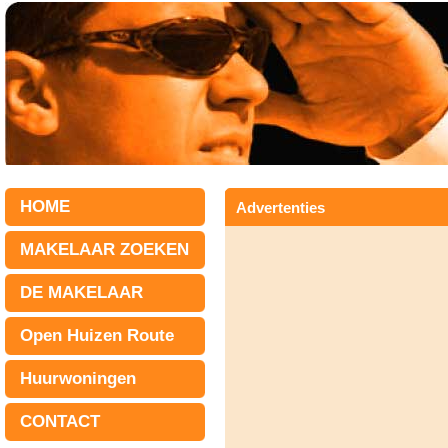
HOME
Advertenties
MAKELAAR ZOEKEN
DE MAKELAAR
Open Huizen Route
Huurwoningen
CONTACT